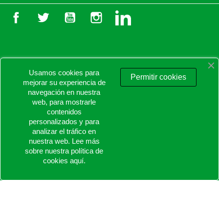
Facebook
Twitter
YouTube
Instagram
LinkedIn
Usamos cookies para

PRODUCTOS
Permitir cookies
mejorar su experiencia de
navegación en nuestra

NUESTRA EMPRESA
web, para mostrarle
contenidos
personalizados y para

TU CUENTA
analizar el tráfico en
nuestra web. Lee más
keyboard_arrow_down
INFORMACIÓN DE LA TIENDA
sobre nuestra política de
cookies
aquí
.
© 2026 - Proaltstore.com - Todos los derechos reservados.