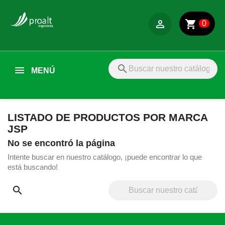

shopping_cart
0
search
MENÚ
LISTADO DE PRODUCTOS POR MARCA
JSP
No se encontró la página
Intente buscar en nuestro catálogo, ¡puede encontrar lo que
está buscando!
search