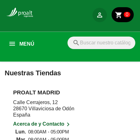

shopping_cart
0
search
MENÚ
Nuestras Tiendas
PROALT MADRID
Calle Cerrajeros, 12
28670 Villaviciosa de Odón
España

Acerca de y Contacto
Lun.
08:00AM - 05:00PM
Mar.
08:00AM - 05:00PM