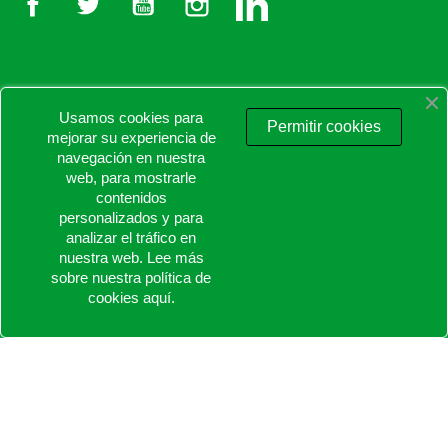
Usamos cookies para

PRODUCTOS
Permitir cookies
mejorar su experiencia de
navegación en nuestra

NUESTRA EMPRESA
web, para mostrarle
contenidos
personalizados y para

TU CUENTA
analizar el tráfico en
nuestra web. Lee más
keyboard_arrow_down
INFORMACIÓN DE LA TIENDA
sobre nuestra política de
cookies
aquí
.
© 2026 - Proaltstore.com - Todos los derechos reservados.