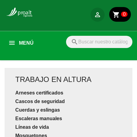

shopping_cart
0
search
MENÚ
TRABAJO EN ALTURA
Arneses certificados
Cascos de seguridad
Cuerdas y eslingas
Escaleras manuales
Líneas de vida
Mosquetones