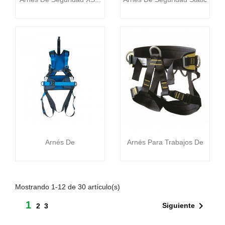
IID
94,00 €
95,54 €


Vista rápida
Vista rápida
Arnés De
Arnés Para Trabajos De
Posicionamiento...
Poda...
286,64 €
116,24 €
Mostrando 1-12 de 30 artículo(s)
1

Siguiente
2
3