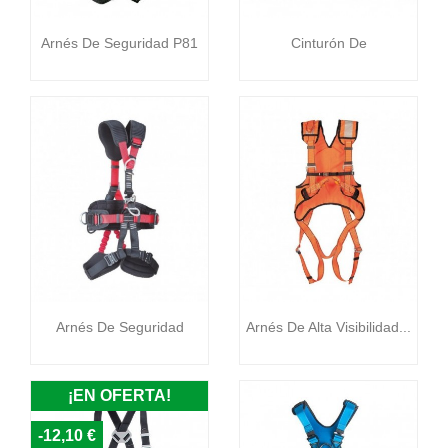


Vista rápida
Vista rápida
Arnés De Seguridad P81
Cinturón De
Posicionamiento...
243,69 €
52,64 €


Vista rápida
Vista rápida
Arnés De Seguridad
Arnés De Alta Visibilidad...
Para...
82,68 €
330,73 €
¡EN OFERTA!
-12,10 €