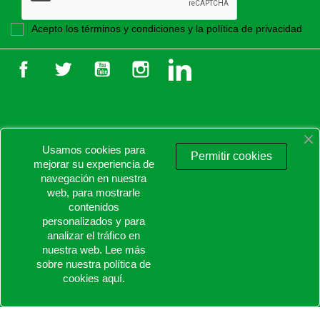
Acepto los términos y condiciones y la política de privacidad
Facebook
Twitter
YouTube
Instagram
LinkedIn
Usamos cookies para

PRODUCTOS
Permitir cookies
mejorar su experiencia de
navegación en nuestra

NUESTRA EMPRESA
web, para mostrarle
contenidos
personalizados y para

TU CUENTA
analizar el tráfico en
nuestra web. Lee más
keyboard_arrow_down
INFORMACIÓN DE LA TIENDA
sobre nuestra política de
cookies
aquí
.
© 2026 - Proaltstore.com - Todos los derechos reservados.