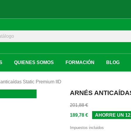
S
QUIENES SOMOS
FORMACIÓN
BLOG
anticaídas Static Premium IID
ARNÉS ANTICAÍDAS
201,88 €
189,78 €
AHORRE UN 12,
Impuestos incluidos