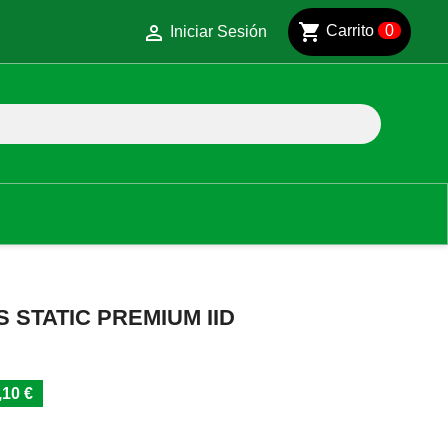
shopping_cart

Carrito
0
Iniciar Sesión
 STATIC PREMIUM IID
10 €