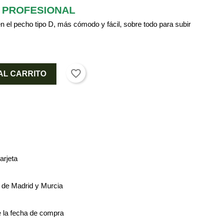
S PROFESIONAL
e
n el pe
cho tipo D, más cómodo y fácil, sobre todo para subir
favorite_border
AL CARRITO
arjeta
s de Madrid y Murcia
 la fecha de compra