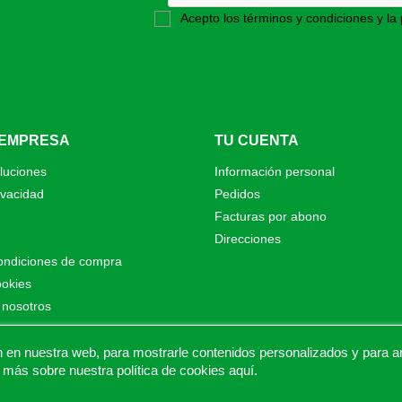
Acepto los términos y condiciones y la 
 EMPRESA
TU CUENTA
luciones
Información personal
ivacidad
Pedidos
Facturas por abono
Direcciones
ondiciones de compra
ookies
 nosotros
o
as de Proalt Ingeniería
n nuestra web, para mostrarle contenidos personalizados y para anal
 más sobre nuestra política de cookies
aquí
.
© 2026 - Proaltstore.com - Todos los derechos reservados.