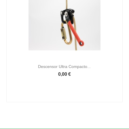

Vista rápida
Descensor Ultra Compacto...
0,00 €