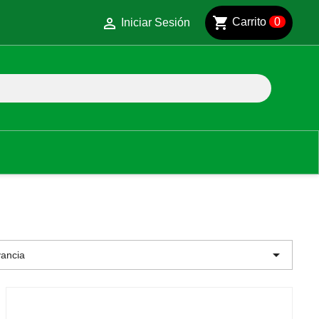
shopping_cart

Carrito
0
Iniciar Sesión

ancia