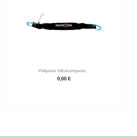

Vista rápida
Polipasto Ultracompacto...
0,00 €