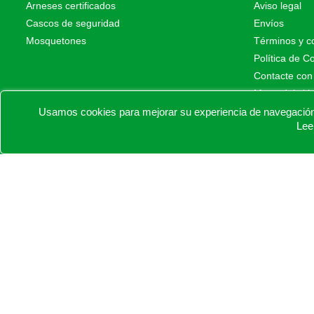
Arneses certificados
Aviso legal
Cascos de seguridad
Envíos
Mosquetones
Términos y c
Política de C
Contacte con
Mapa del siti
Tiendas físic
Usamos cookies para mejorar su experiencia de navegación e
Lee