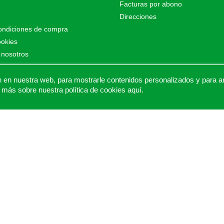
Facturas por abono
Direcciones
ondiciones de compra
ookies
 nosotros
o
as de Proalt Ingeniería
n nuestra web, para mostrarle contenidos personalizados y para anal
 más sobre nuestra política de cookies
aquí
.
© 2026 - Proaltstore.com - Todos los derechos reservados.