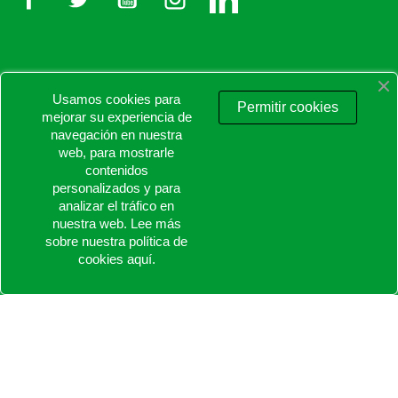

Usamos cookies para
PRODUCTOS
Permitir cookies
mejorar su experiencia de
navegación en nuestra

NUESTRA EMPRESA
web, para mostrarle
contenidos
personalizados y para

TU CUENTA
analizar el tráfico en
nuestra web. Lee más
keyboard_arrow_down
INFORMACIÓN DE LA TIENDA
sobre nuestra política de
cookies
aquí
.
© 2026 - Proaltstore.com - Todos los derechos reservados.