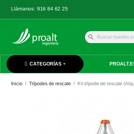
Llámanos:
916 84 62 25
search
CATEGORÍAS
PROALT.E
Inicio
Trípodes de rescate
Kit trípode de rescate (Alqu