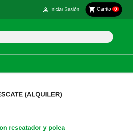
shopping_cart

Carrito
0
Iniciar Sesión
ESCATE (ALQUILER)
on rescatador y polea