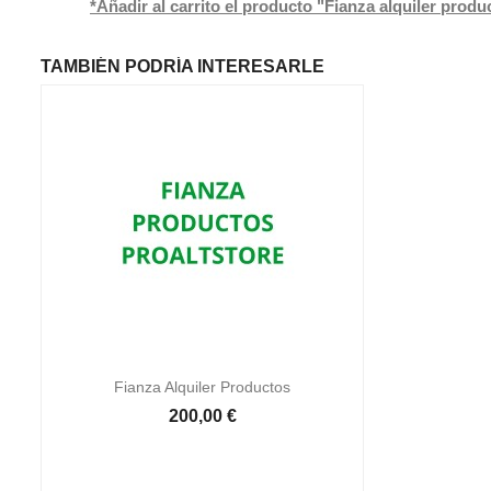
*Añadir al carrito el producto "Fianza alquiler prod
TAMBIÉN PODRÍA INTERESARLE

Vista rápida
Fianza Alquiler Productos
200,00 €