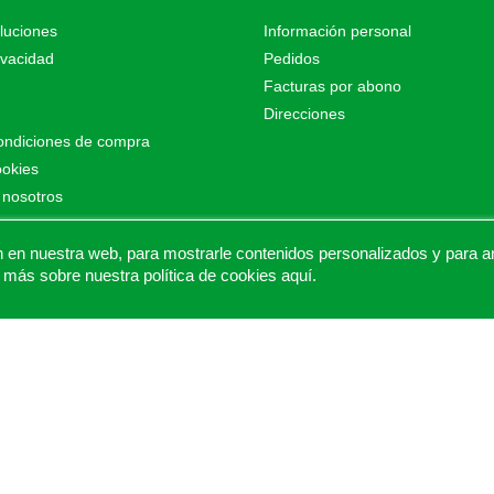
luciones
Información personal
ivacidad
Pedidos
Facturas por abono
Direcciones
ondiciones de compra
ookies
 nosotros
o
as de Proalt Ingeniería
n nuestra web, para mostrarle contenidos personalizados y para anal
 más sobre nuestra política de cookies
aquí
.
© 2026 - Proaltstore.com - Todos los derechos reservados.