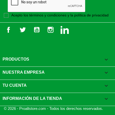
Acepto los términos y condiciones y la política de privacidad
Facebook
Twitter
YouTube
Instagram
LinkedIn

PRODUCTOS

NUESTRA EMPRESA

TU CUENTA
keyboard_arrow_down
INFORMACIÓN DE LA TIENDA
© 2026 - Proaltstore.com - Todos los derechos reservados.