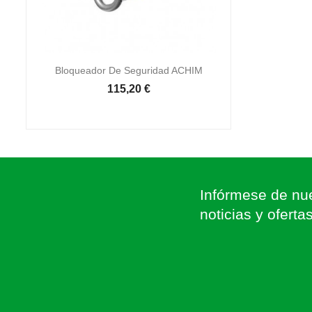

Vista rápida
Bloqueador De Seguridad ACHIM
115,20 €
Infórmese de nue
noticias y oferta