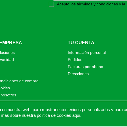
Acepto los términos y condiciones y la 
 EMPRESA
TU CUENTA
luciones
Información personal
ivacidad
Pedidos
Facturas por abono
Direcciones
ondiciones de compra
ookies
 nosotros
o
as de Proalt Ingeniería
n nuestra web, para mostrarle contenidos personalizados y para anal
 más sobre nuestra política de cookies
aquí
.
© 2026 - Proaltstore.com - Todos los derechos reservados.