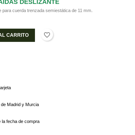
CAIDAS DESLIZANTE
te para cuerda trenzada semiestática de 11 mm.
favorite_border
AL CARRITO
arjeta
s de Madrid y Murcia
 la fecha de compra