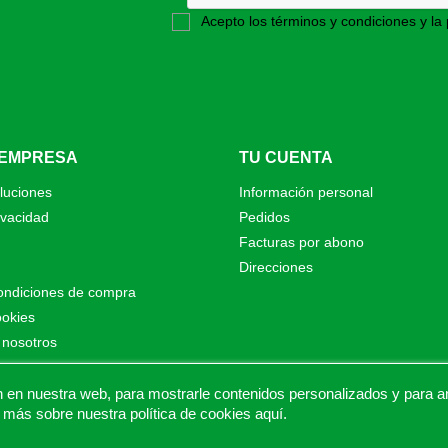
Acepto los términos y condiciones y la 
 EMPRESA
TU CUENTA
luciones
Información personal
ivacidad
Pedidos
Facturas por abono
Direcciones
ondiciones de compra
ookies
 nosotros
o
as de Proalt Ingeniería
n nuestra web, para mostrarle contenidos personalizados y para anal
 más sobre nuestra política de cookies
aquí
.
© 2026 - Proaltstore.com - Todos los derechos reservados.