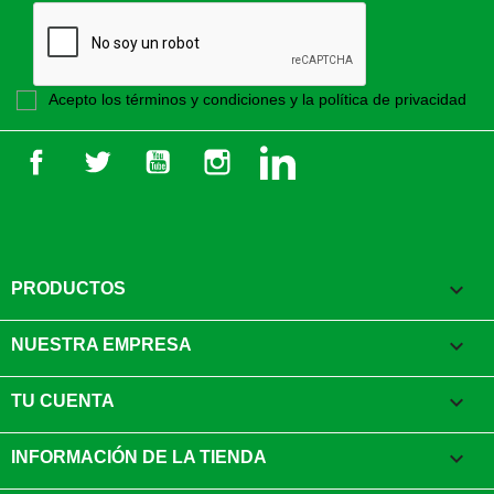
Acepto los términos y condiciones y la política de privacidad
Facebook
Twitter
YouTube
Instagram
LinkedIn

PRODUCTOS

NUESTRA EMPRESA

TU CUENTA
keyboard_arrow_down
INFORMACIÓN DE LA TIENDA