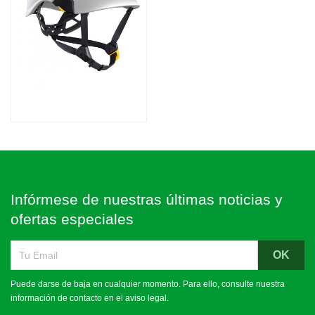

Vista rápida
Casco De Seguridad Vertex
Vent
87,73 €
Infórmese de nuestras últimas noticias y
ofertas especiales
Puede darse de baja en cualquier momento. Para ello, consulte nuestra
información de contacto en el aviso legal.