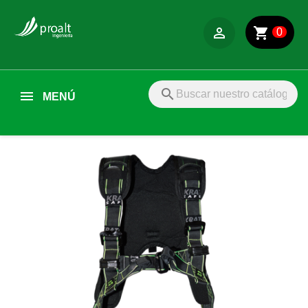

shopping_cart
0
search
MENÚ