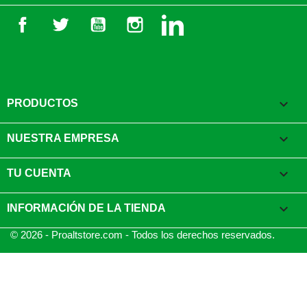
Facebook
Twitter
YouTube
Instagram
LinkedIn

PRODUCTOS

NUESTRA EMPRESA

TU CUENTA
keyboard_arrow_down
INFORMACIÓN DE LA TIENDA
© 2026 - Proaltstore.com - Todos los derechos reservados.